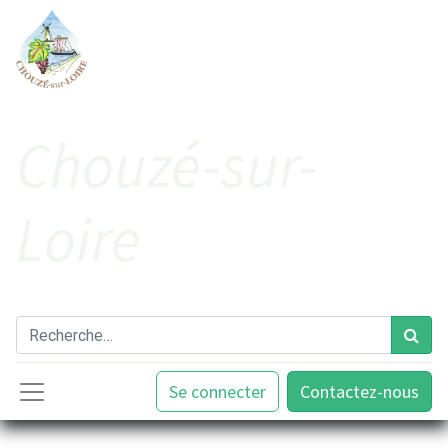
Cho​uzé-sur-
Loire
Se connecter
Contactez-nous