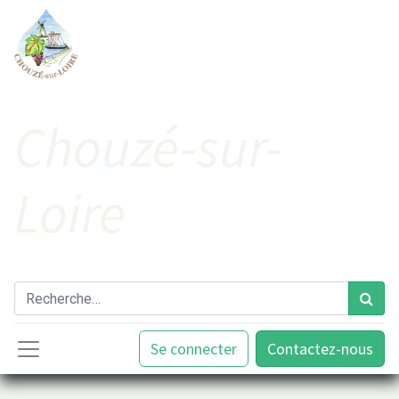
Cho​uzé-sur-
Loire
Se connecter
Contactez-nous