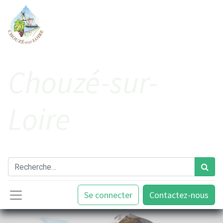
Cho​uzé-sur-
Loire
Se connecter
Contactez-nous