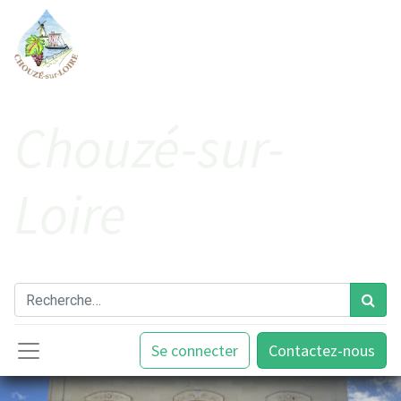
Cho​uzé-sur-
Loire
Se connecter
Contactez-nous