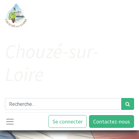
Cho​uzé-sur-
Loire
Se connecter
Contactez-nous