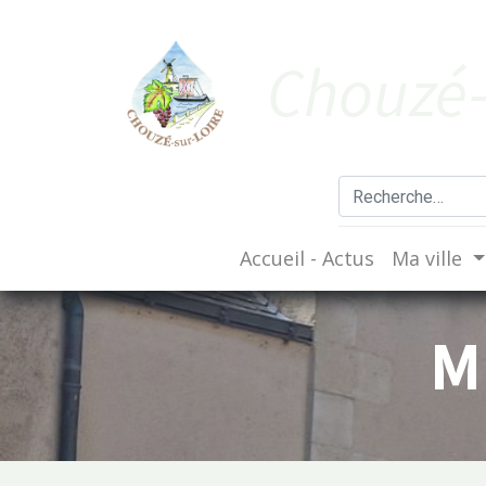
Cho​uzé-
Accueil - Actus
Ma ville
M