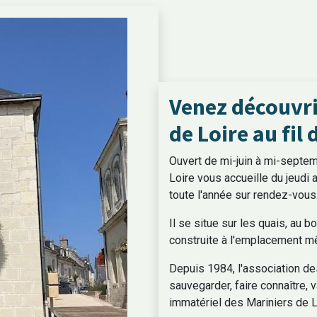
Venez découvrir
de Loire au fil 
Ouvert de mi-juin à mi-septe
Loire vous accueille du jeudi
toute l'année sur rendez-vous
Il se situe sur les quais, au bo
construite à l'emplacement m
40 Chouzé-sur-Loire
Horaires 
Depuis 1984, l'association d
@chouzesurloire.fr
Lundi 
sauvegarder, faire connaître, v
immatériel des Mariniers de L
Mercredi