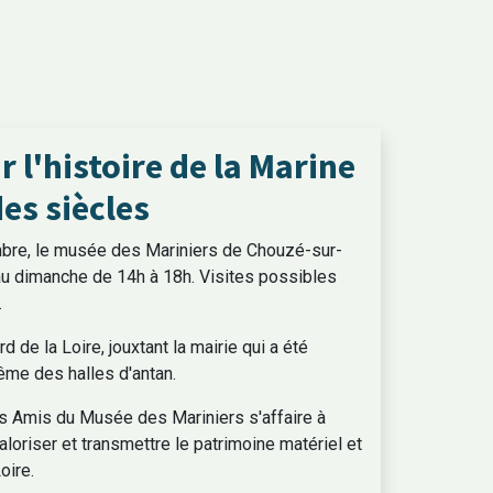
 l'histoire de la Marine
des siècles
mbre, le musée des Mariniers de Chouzé-sur-
 au dimanche de 14h à 18h. Visites possibles
.
rd de la Loire, jouxtant la mairie qui a été
ême des halles d'antan.
d'ouverture du secrétariat
es Amis du Musée des Mariniers s'affaire à
: 9h à 12h - 14h à 17h30
aloriser et transmettre le patrimoine matériel et
Mardi : 9h à 12 h
oire.
 : 9h30 à 12h -14h à 17h30