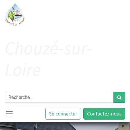
Cho​uzé-sur-
Loire
Se connecter
Contactez-nous