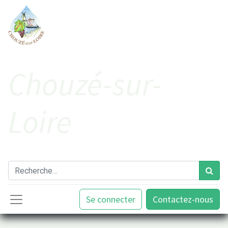
Cho​uzé-sur-
Loire
Se connecter
Contactez-nous