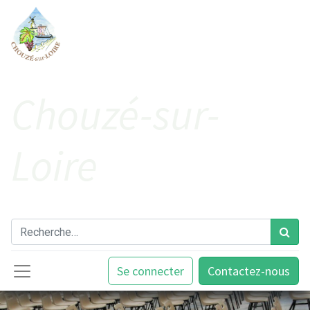
Cho​uzé-sur-
Loire
Se connecter
Contactez-nous