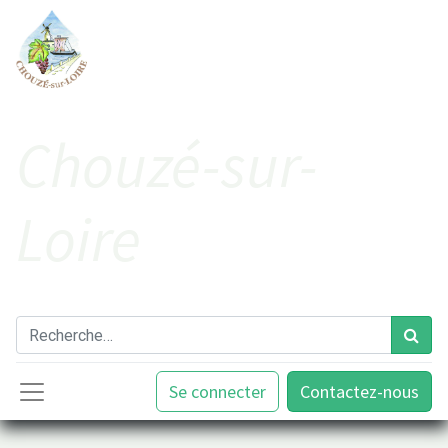
Cho​uzé-sur-
Loire
Se connecter
Contactez-nous