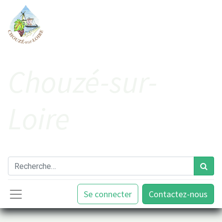
Cho​uzé-sur-
Loire
Se connecter
Contactez-nous