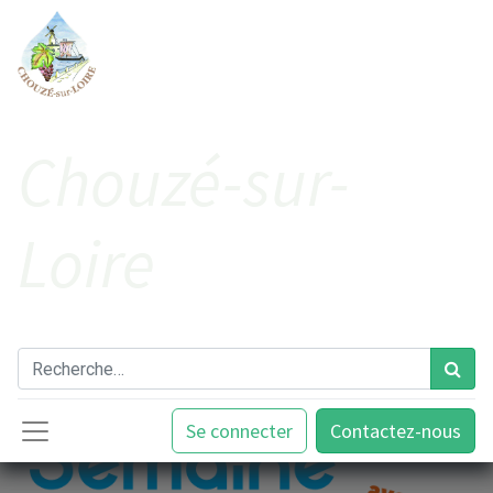
Cho​uzé-sur-
Loire
Se connecter
Contactez-nous