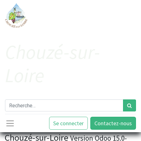
Cho​uzé-sur-
Loire
Se connecter
Contactez-nous
Chouzé-sur-Loire
Version Odoo 15.0-