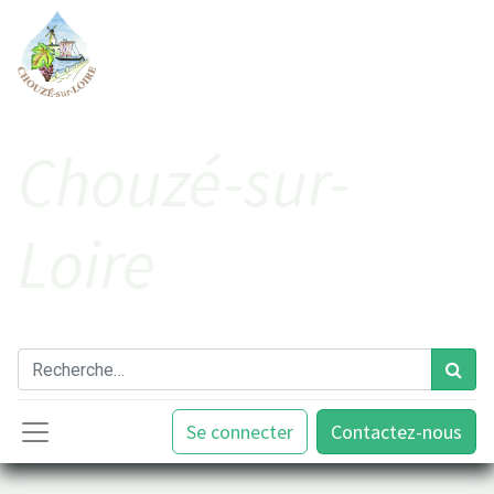
Cho​uzé-sur-
Loire
Se connecter
Contactez-nous