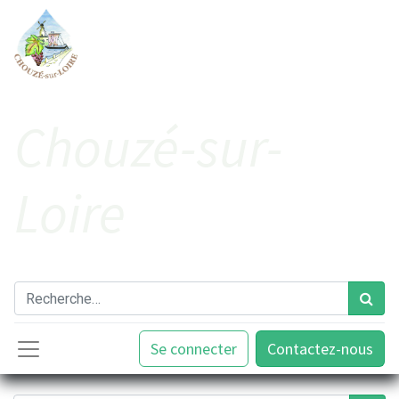
Cho​uzé-sur-
Loire
Se connecter
Contactez-nous