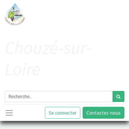
Cho​uzé-sur-
Loire
Se connecter
Contactez-nous