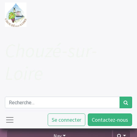
Cho​uzé-sur-
Loire
Se connecter
Contactez-nous
Nav