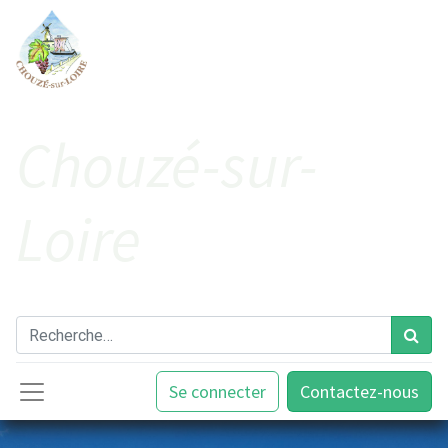
Cho​uzé-sur-
Loire
Se connecter
Contactez-nous