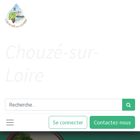
Cho​uzé-sur-
Loire
Se connecter
Contactez-nous