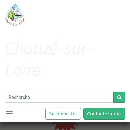
Cho​uzé-sur-
Loire
Se connecter
Contactez-nous