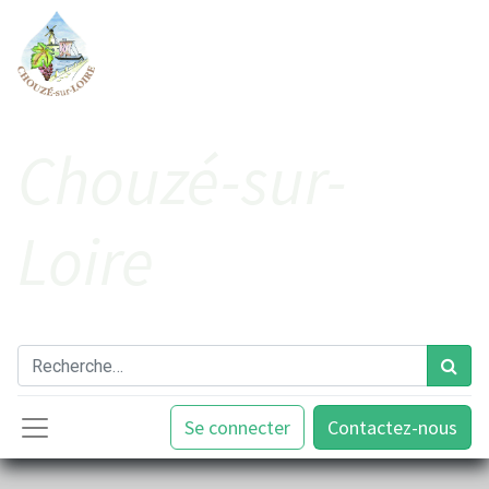
Cho​uzé-sur-
Loire
Se connecter
Contactez-nous